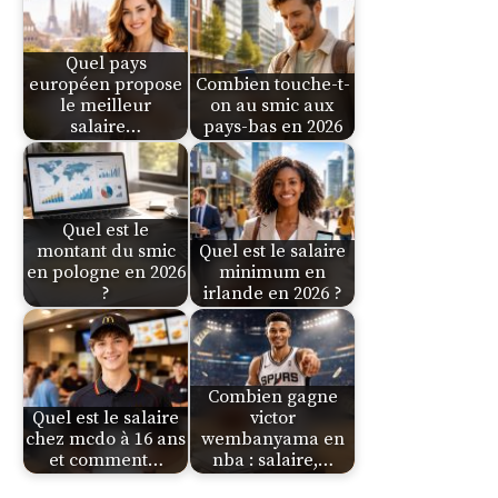
Quel pays
européen propose
Combien touche-t-
le meilleur
on au smic aux
salaire…
pays-bas en 2026
Quel est le
montant du smic
Quel est le salaire
en pologne en 2026
minimum en
?
irlande en 2026 ?
Combien gagne
Quel est le salaire
victor
chez mcdo à 16 ans
wembanyama en
et comment…
nba : salaire,…