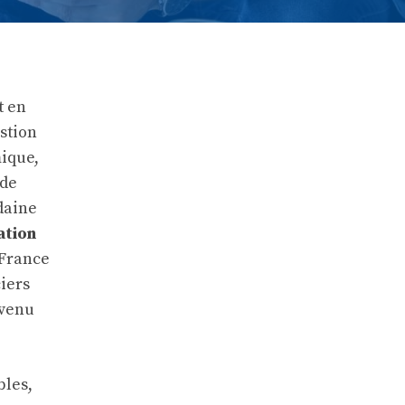
t en
stion
mique,
 de
udaine
ation
 France
ciers
evenu
bles,