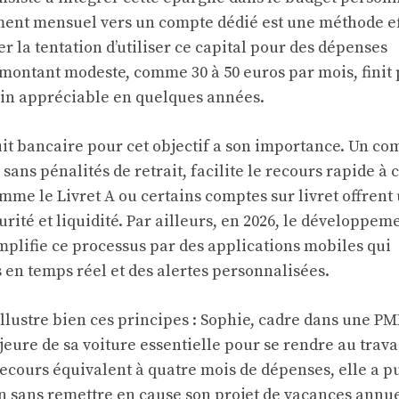
ent mensuel vers un compte dédié est une méthode ef
iter la tentation d’utiliser ce capital pour des dépenses
ontant modeste, comme 30 à 50 euros par mois, finit 
in appréciable en quelques années.
uit bancaire pour cet objectif a son importance. Un co
sans pénalités de retrait, facilite le recours rapide à 
mme le Livret A ou certains comptes sur livret offrent
ité et liquidité. Par ailleurs, en 2026, le développem
implifie ce processus par des applications mobiles qui
 en temps réel et des alertes personnalisées.
lustre bien ces principes : Sophie, cadre dans une PM
ure de sa voiture essentielle pour se rendre au travai
ecours équivalent à quatre mois de dépenses, elle a p
on sans remettre en cause son projet de vacances annue