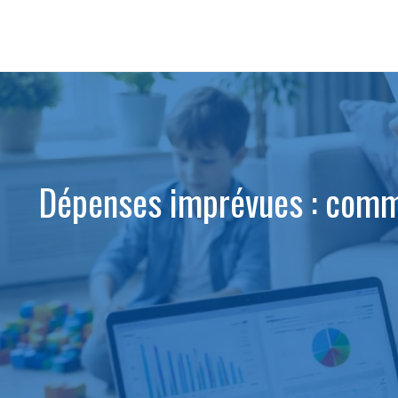
Aller
au
contenu
Dépenses imprévues : commen