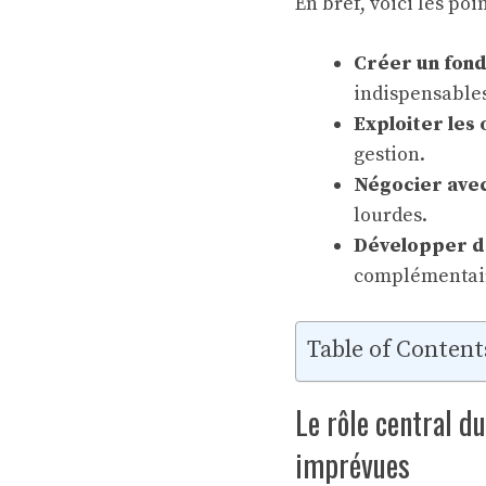
En bref, voici les poin
Créer un fon
indispensable
Exploiter les 
gestion.
Négocier avec
lourdes.
Développer de
complémentai
Table of Content
Le rôle central d
imprévues