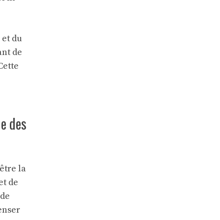
 et du
ant de
Cette
de des
être la
t de
 de
enser