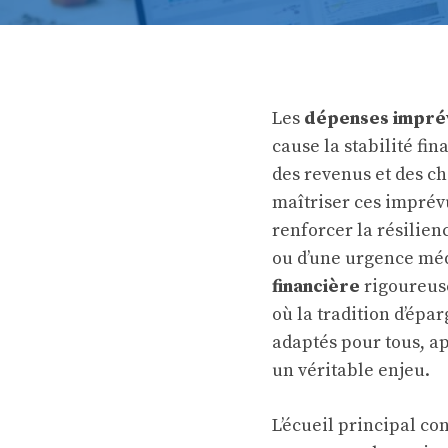
Les
dépenses impré
cause la stabilité fi
des revenus et des c
maîtriser ces impré
renforcer la résilien
ou d’une urgence méd
financière
rigoureuse
où la tradition d’épa
adaptés pour tous, a
un véritable enjeu.
L’écueil principal co