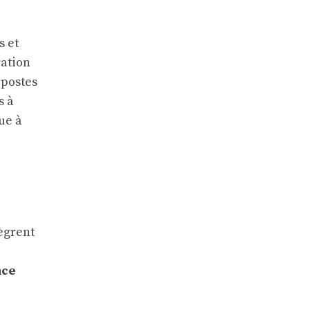
s et
ration
 postes
s à
ue à
ègrent
nce