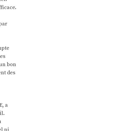
ficace.
par
mpte
ces
 un bon
ent des
E, a
l.
u
l ni