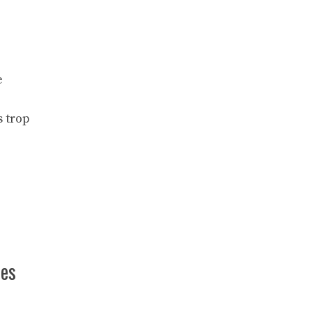
e
s trop
ses