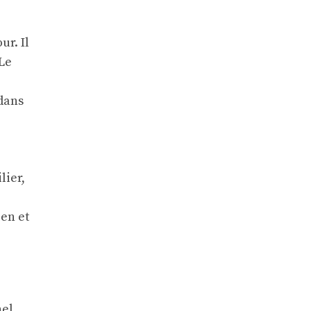
ur. Il
 Le
dans
lier,
ien et
el.