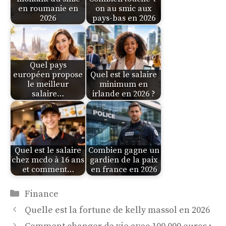
en roumanie en
on au smic aux
2026
pays-bas en 2026
Quel pays
européen propose
Quel est le salaire
le meilleur
minimum en
salaire…
irlande en 2026 ?
Quel est le salaire
Combien gagne un
chez mcdo à 16 ans
gardien de la paix
et comment…
en france en 2026
Catégories
Finance
Quelle est la fortune de kelly massol en 2026