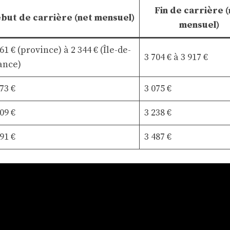
Fin de carrière 
but de carrière (net mensuel)
mensuel)
61 € (province) à 2 344 € (Île-de-
3 704 € à 3 917 €
ance)
73 €
3 075 €
09 €
3 238 €
91 €
3 487 €