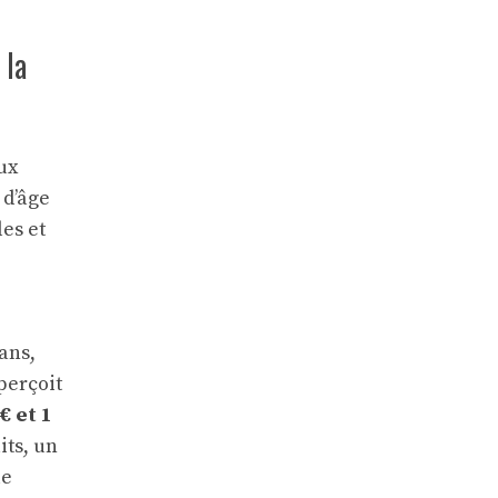
 la
ux
 d’âge
les et
ans,
 perçoit
€ et 1
its, un
le