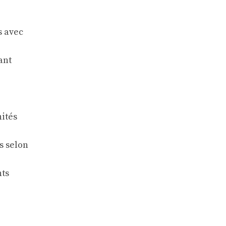
s avec
ant
nités
s selon
nts