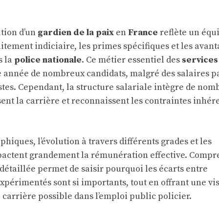
ation d’un
gardien de la paix
en
France
reflète un équ
itement indiciaire, les primes spécifiques et les avan
s la
police nationale
. Ce métier essentiel des
services
e année de nombreux candidats, malgré des salaires p
s. Cependant, la structure salariale intègre de nom
isent la carrière et reconnaissent les contraintes inhér
phiques, l’évolution à travers différents grades et les
pactent grandement la rémunération effective. Compr
détaillée permet de saisir pourquoi les écarts entre
xpérimentés sont si importants, tout en offrant une vi
 carrière possible dans l’emploi public policier.