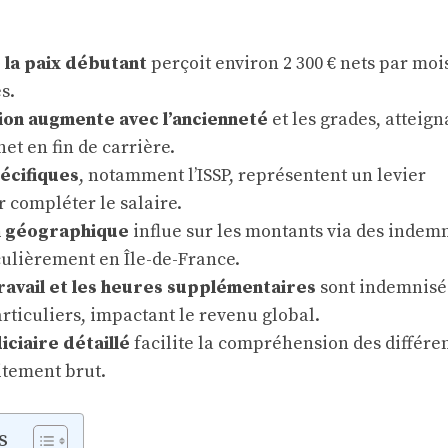
 la paix débutant
perçoit environ 2 300 € nets par moi
s.
on augmente avec l’ancienneté
et les grades, atteign
net en fin de carrière.
écifiques
, notamment l’ISSP, représentent un levier
 compléter le salaire.
on géographique
influe sur les montants via des indem
culièrement en Île-de-France.
ravail et les heures supplémentaires
sont indemnisé
rticuliers, impactant le revenu global.
iciaire détaillé
facilite la compréhension des différe
itement brut.
s