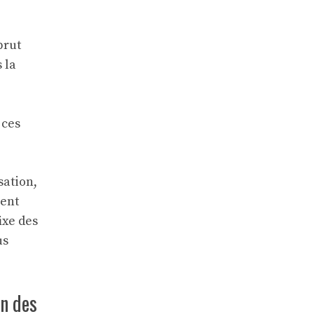
brut
 la
 ces
sation,
ment
ixe des
us
on des