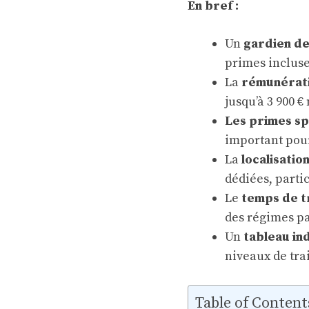
En bref :
Un
gardien de
primes incluse
La
rémunérati
jusqu’à 3 900 € 
Les primes sp
important pour
La
localisati
dédiées, parti
Le
temps de t
des régimes pa
Un
tableau ind
niveaux de tra
Table of Content