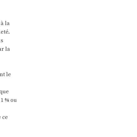
à la
eté.
ns
r la
nt le
ique
 1 % ou
e ce