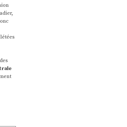
sion
adier,
donc
plétées
 des
trale
ement