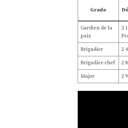
Grade
Dé
Gardien de la
2 1
paix
Fr
Brigadier
2 4
Brigadier-chef
2 8
Major
2 9