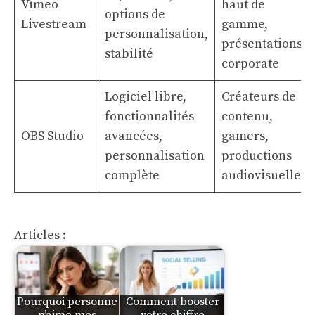
Vimeo
haut de
options de
Livestream
gamme,
personnalisation,
présentations
stabilité
corporate
Logiciel libre,
Créateurs de
fonctionnalités
contenu,
OBS Studio
avancées,
gamers,
personnalisation
productions
complète
audiovisuelles
Articles :
Pourquoi personne
Comment booster