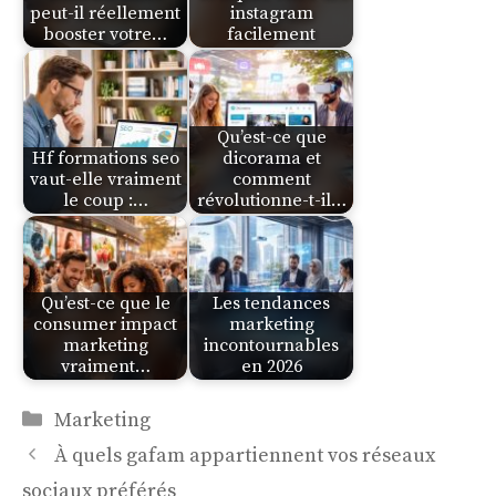
peut-il réellement
instagram
booster votre…
facilement
Qu’est-ce que
Hf formations seo
dicorama et
vaut-elle vraiment
comment
le coup :…
révolutionne-t-il…
Qu’est-ce que le
Les tendances
consumer impact
marketing
marketing
incontournables
vraiment…
en 2026
Catégories
Marketing
À quels gafam appartiennent vos réseaux
sociaux préférés