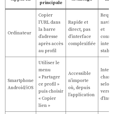
principale
Copier
Requi
l’URL dans
Rapide et
navig
la barre
direct, pas
et
Ordinateur
d’adresse
d’interface
conne
après accès
complexifiée
intern
au profil
stable
Utiliser le
menu
Interf
Accessible
« Partager
chang
Smartphone
n’importe
ce profil »
selon 
Android/iOS
où, depuis
puis choisir
versio
l’application
« Copier
d’Ins
lien »