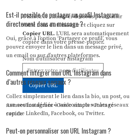
Est-il possible de partager un profil Instagram
Utilisez le champ ci-dessous pour saisir
directement dans un message ?
votre nom d’utilisateur et cliquez sur
Copier URL
. L’URL sera automatiquement
Oui, grâce à l’option ‘Partager ce profil’, vous
copiée dans votre presse-papier.
pouvez envoyer le lien dans un message privé,
un email ou sur d’autres plateformes.
Nom d’utilisateur Instagram
Comment intégrer mon URL Instagram dans
d’autres réseaux sociaux ?
Copier URL
Collez simplement le lien dans la bio, un post, ou
une section dédiée à vos contacts sur les réseaux
Astuces Instagram • Guide simple • Partage
comme LinkedIn, Facebook, ou Twitter.
rapide
Peut-on personnaliser son URL Instagram ?