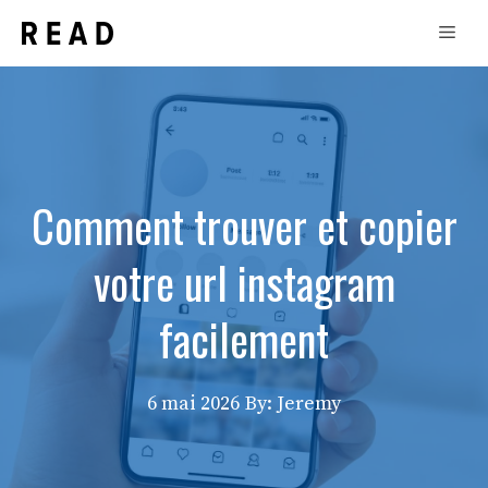
Aller
Men
au
contenu
Comment trouver et copier
votre url instagram
facilement
6 mai 2026
By: Jeremy