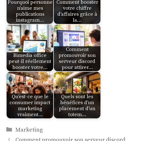
Pourquoi personne
Comment booster
n’aime mes
votre chiffre
publications
d'affaires grâce à
instagram…
la…
Comment
Bimedia office
promouvoir son
peut-il réellement
serveur discord
booster votre…
pour attirer…
Qu’est-ce que le
Quels sont les
consumer impact
bénéfices d’un
marketing
placement d’un
vraiment…
totem…
Catégories
Marketing
Comment promouvoir son serveur discord