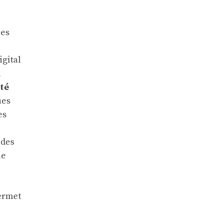
ues
igital
a
ité
ues
es
 des
le
permet