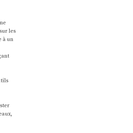
une
sur les
e à un
çant
tils
ster
eaux,