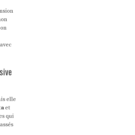
ension
non
ion
 avec
sive
is elle
ta
et
es qui
passés