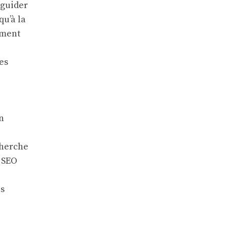
 guider
qu’à la
ement
es
n
cherche
 SEO
es