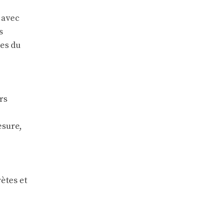
 avec
s
des du
rs
esure,
ètes et