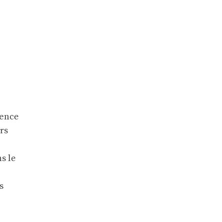
gence
rs
s le
s