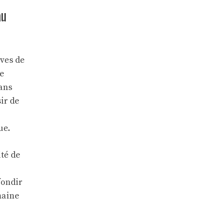
au
èves de
Ce
ans
sir de
ue.
ité de
fondir
maine