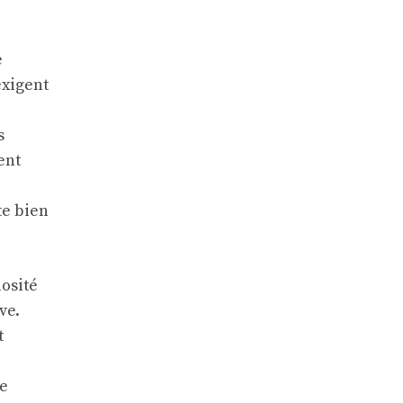
e
exigent
s
ent
te bien
iosité
ve.
t
se