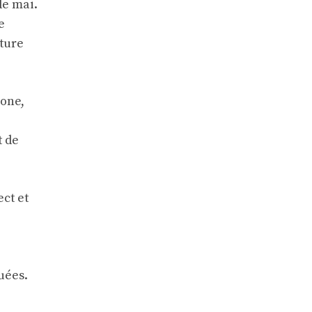
de mai.
e
ture
one,
t de
ct et
uées.