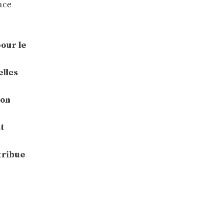
ace
pour le
elles
ion
nt
tribue