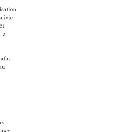
isation
suivie
êt
 la
 afin
 au
e.
pper.