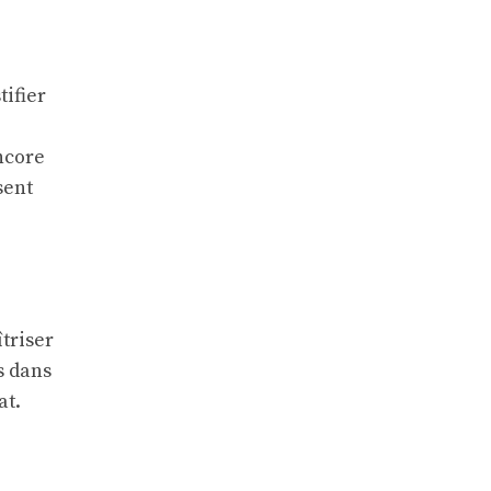
tifier
ncore
sent
triser
s dans
at.
e