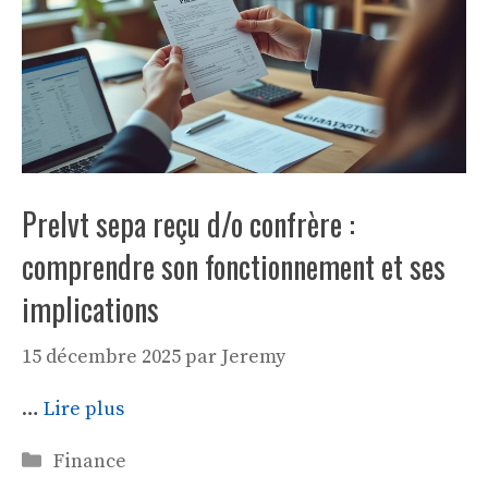
Prelvt sepa reçu d/o confrère :
comprendre son fonctionnement et ses
implications
15 décembre 2025
par
Jeremy
…
Lire plus
Catégories
Finance