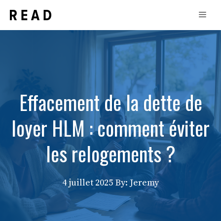
Aller
Men
au
contenu
Effacement de la dette de
loyer HLM : comment éviter
les relogements ?
4 juillet 2025
By: Jeremy