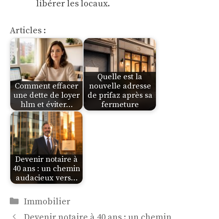
libérer les locaux.
Articles :
Quelle est la
Comment effacer
nouvelle adresse
une dette de loyer
de prifaz après sa
hlm et éviter…
fermeture
Devenir notaire à
40 ans : un chemin
audacieux vers…
Catégories
Immobilier
Devenir notaire à 40 ans : un chemin