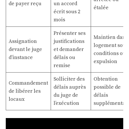
de payer reçu
un accord
étalée
écrit sous 2
mois
Présenter ses
Maintien dans 
Assignation
justifications
logement sous
devant le juge
et demander
conditions ou
d’instance
délais ou
expulsion
remise
Solliciter des
Obtention
Commandement
délais auprès
possible de
de libérer les
du juge de
délais
locaux
l’exécution
supplémentai