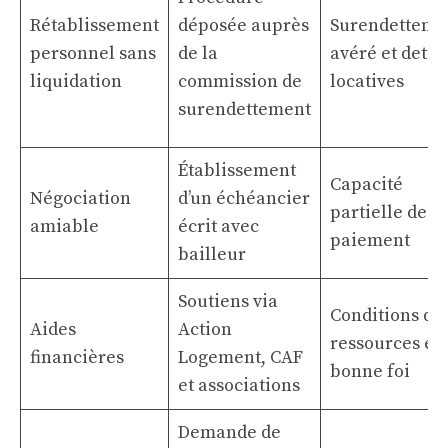
Rétablissement
déposée auprès
Surendetteme
personnel sans
de la
avéré et dette
liquidation
commission de
locatives
surendettement
Établissement
Capacité
Négociation
d’un échéancier
partielle de
amiable
écrit avec
paiement
bailleur
Soutiens via
Conditions de
Aides
Action
ressources et 
financières
Logement, CAF
bonne foi
et associations
Demande de