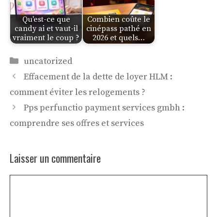
Qu'est-ce que
Combien coûte le
candy ai et vaut-il
cinépass pathé en
vraiment le coup ?
2026 et quels…
Catégories
uncatorized
Effacement de la dette de loyer HLM :
comment éviter les relogements ?
Pps perfunctio payment services gmbh :
comprendre ses offres et services
Laisser un commentaire
Commentaire