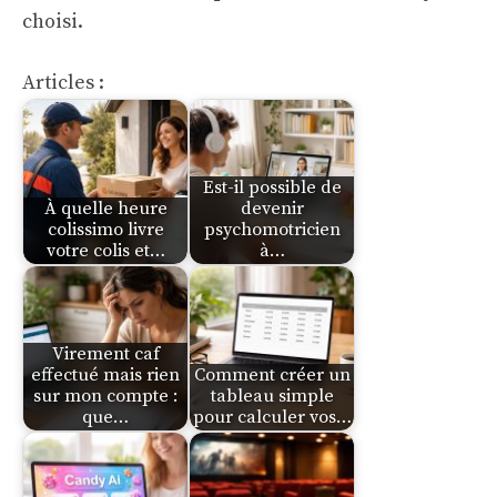
choisi.
Articles :
Est-il possible de
À quelle heure
devenir
colissimo livre
psychomotricien
votre colis et…
à…
Virement caf
effectué mais rien
Comment créer un
sur mon compte :
tableau simple
que…
pour calculer vos…