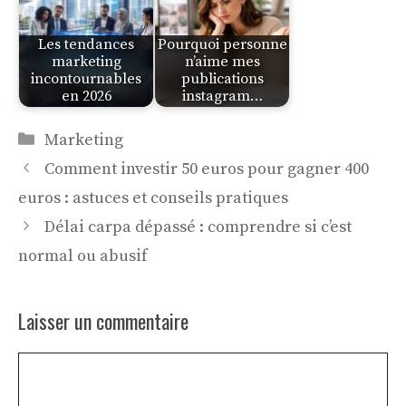
Les tendances
Pourquoi personne
marketing
n’aime mes
incontournables
publications
en 2026
instagram…
Catégories
Marketing
Comment investir 50 euros pour gagner 400
euros : astuces et conseils pratiques
Délai carpa dépassé : comprendre si c’est
normal ou abusif
Laisser un commentaire
Commentaire