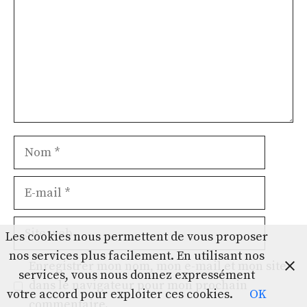
Nom
E-
mail
Site
Les cookies nous permettent de vous proposer
web
nos services plus facilement. En utilisant nos
Enregistrer mon nom, mon e-mail et mon site
services, vous nous donnez expressément
dans le navigateur pour mon prochain
votre accord pour exploiter ces cookies.
OK
commentaire.