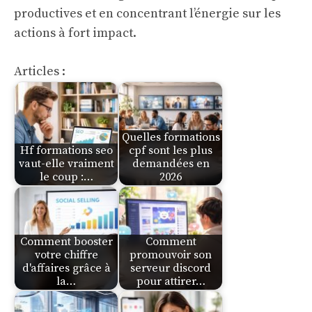
productives et en concentrant l’énergie sur les
actions à fort impact.
Articles :
Quelles formations
Hf formations seo
cpf sont les plus
vaut-elle vraiment
demandées en
le coup :…
2026
Comment booster
Comment
votre chiffre
promouvoir son
d'affaires grâce à
serveur discord
la…
pour attirer…