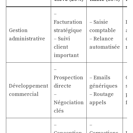
–
Facturation
– Saisie
Dé
Gestion
stratégique
comptable
au
administrative
– Suivi
– Relance
de
client
automatisée
rép
important
–
Prospection
– Emails
Co
Développement
directe
génériques
sur
commercial
–
– Routage
pr
Négociation
appels
for
clés
–
–