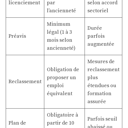
licenciement
par
selon accord
l’ancienneté
sectoriel
Minimum
Durée
légal (1 à 3
Préavis
parfois
mois selon
augmentée
ancienneté)
Mesures de
Obligation de
reclassement
proposer un
plus
Reclassement
emploi
étendues ou
équivalent
formation
assurée
Obligatoire à
Parfois seuil
Plan de
partir de 10
abaissé ou