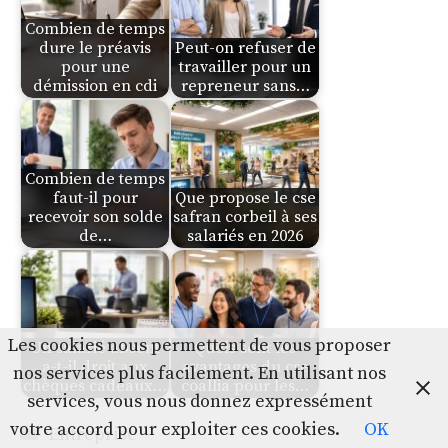
Combien de temps
dure le préavis
Peut-on refuser de
pour une
travailler pour un
démission en cdi
repreneur sans…
Combien de temps
faut-il pour
Que propose le cse
recevoir son solde
safran corbeil à ses
de…
salariés en 2026
Les cookies nous permettent de vous proposer
Un salarié absent
Quels sont les
a-t-il droit aux
avantages du cse
nos services plus facilement. En utilisant nos
chèques cadeaux…
coallia pour les…
services, vous nous donnez expressément
votre accord pour exploiter ces cookies.
OK
Catégories
Entreprise