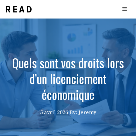
Aller
Men
au
contenu
Quels sont vos droits lors
d’un licenciement
économique
5 avril 2026
By: Jeremy