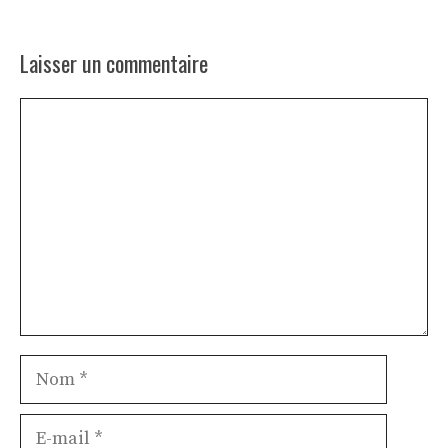
Laisser un commentaire
Commentaire
Nom
E-