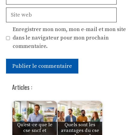
mail
Site
web
Enregistrer mon nom, mon e-mail et mon site
dans le navigateur pour mon prochain
commentaire.
Articles :
Qu’est-ce que le
Quels sont les
cse sncf et
avantages du cse