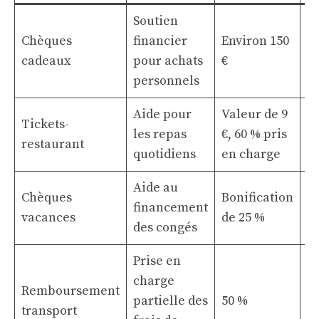
Soutien
Chèques
financier
Environ 150
A
cadeaux
pour achats
€
(
personnels
Aide pour
Valeur de 9
Tickets-
les repas
€, 60 % pris
M
restaurant
quotidiens
en charge
Aide au
Chèques
Bonification
S
financement
vacances
de 25 %
é
des congés
Prise en
charge
Remboursement
partielle des
50 %
M
transport