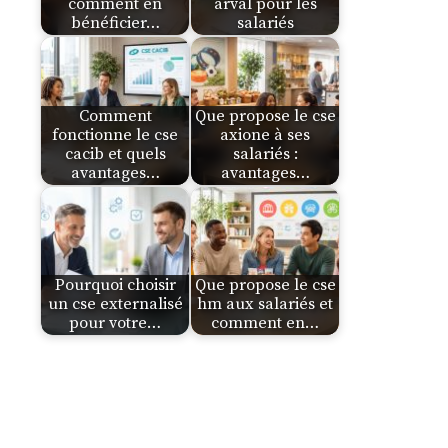
comment en
arval pour les
bénéficier…
salariés
Comment
Que propose le cse
fonctionne le cse
axione à ses
cacib et quels
salariés :
avantages…
avantages…
Pourquoi choisir
Que propose le cse
un cse externalisé
hm aux salariés et
pour votre…
comment en…