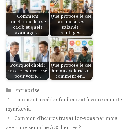
Comment
Que propose le cse
fonctionne le cse
axione à ses
cacib et quels
salariés :
avantages…
avantages…
Pourquoi choisir
Que propose le cse
un cse externalisé
hm aux salariés et
pour votre…
comment en…
Catégories
Entreprise
Comment accéder facilement à votre compte
myarkevia
Combien d’heures travaillez-vous par mois
avec une semaine à 35 heures ?