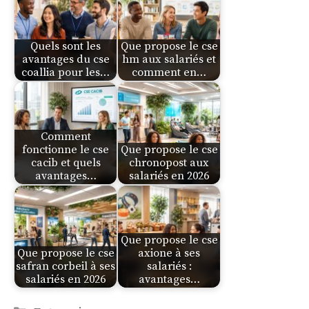
Quels sont les
Que propose le cse
avantages du cse
hm aux salariés et
coallia pour les…
comment en…
Comment
fonctionne le cse
Que propose le cse
cacib et quels
chronopost aux
avantages…
salariés en 2026
Que propose le cse
Que propose le cse
axione à ses
safran corbeil à ses
salariés :
salariés en 2026
avantages…