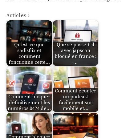
Articles :
Qu’est-ce que
Que se passe-t-il
sadisflix et
avec japscan
comment
bloqué en france :
fonctionne cette…
…
Comment écouter
Comment bloquer
un podcast
définitivement les
facilement sur
numéros 0424 de…
mobile et…
Comment bloquer