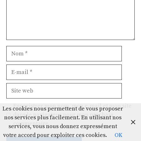
Nom
E-
mail
Site
web
Enregistrer mon nom, mon e-mail et mon site
Les cookies nous permettent de vous proposer
dans le navigateur pour mon prochain
nos services plus facilement. En utilisant nos
commentaire.
services, vous nous donnez expressément
votre accord pour exploiter ces cookies.
OK