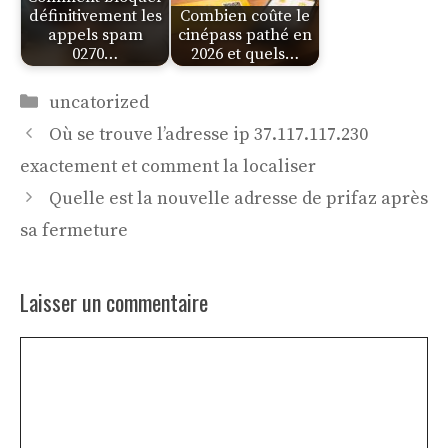
définitivement les
Combien coûte le
appels spam
cinépass pathé en
0270…
2026 et quels…
Catégories
uncatorized
Où se trouve l’adresse ip 37.117.117.230
exactement et comment la localiser
Quelle est la nouvelle adresse de prifaz après
sa fermeture
Laisser un commentaire
Commentaire