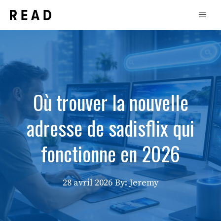
Aller
Men
au
contenu
Où trouver la nouvelle
adresse de sadisflix qui
fonctionne en 2026
28 avril 2026
By: Jeremy