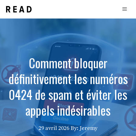
Aller
Men
au
contenu
Comment bloquer
définitivement les numéros
0424 de spam et éviter les
appels indésirables
29 avril 2026
By: Jeremy