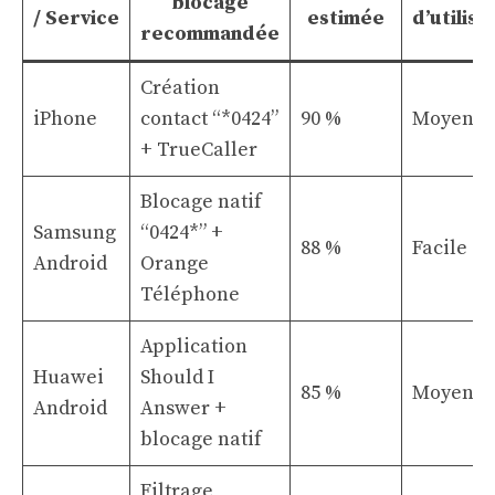
blocage
/ Service
estimée
d’utilisa
recommandée
Création
iPhone
contact “*0424”
90 %
Moyenn
+ TrueCaller
Blocage natif
Samsung
“0424*” +
88 %
Facile
Android
Orange
Téléphone
Application
Huawei
Should I
85 %
Moyenn
Android
Answer +
blocage natif
Filtrage