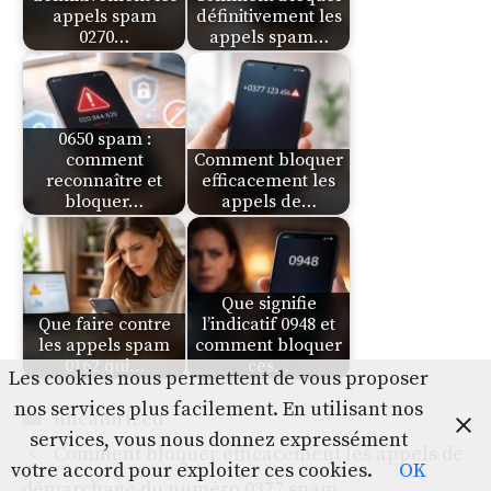
appels spam
définitivement les
0270…
appels spam…
0650 spam :
comment
Comment bloquer
reconnaître et
efficacement les
bloquer…
appels de…
Que signifie
Que faire contre
l’indicatif 0948 et
les appels spam
comment bloquer
0162 qui…
ces…
Les cookies nous permettent de vous proposer
nos services plus facilement. En utilisant nos
Catégories
uncatorized
services, vous nous donnez expressément
Comment bloquer efficacement les appels de
votre accord pour exploiter ces cookies.
OK
démarchage du numéro 0377 spam