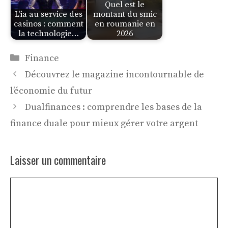
Quel est le
L’ia au service des
montant du smic
casinos : comment
en roumanie en
la technologie…
2026
Catégories
Finance
Découvrez le magazine incontournable de
l’économie du futur
Dualfinances : comprendre les bases de la
finance duale pour mieux gérer votre argent
Laisser un commentaire
Commentaire