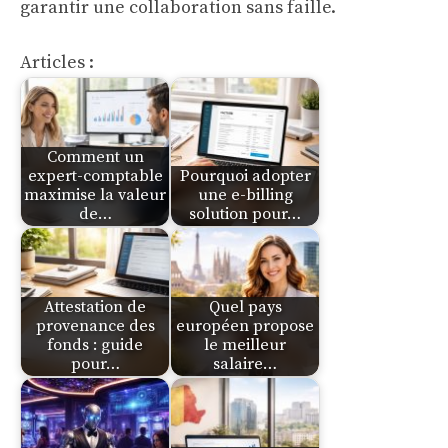
garantir une collaboration sans faille.
Articles :
Comment un
expert-comptable
Pourquoi adopter
maximise la valeur
une e-billing
de…
solution pour…
Attestation de
Quel pays
provenance des
européen propose
fonds : guide
le meilleur
pour…
salaire…