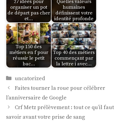
27 idées pour
Quelles valeurs
organiser un pot
humaines
de départ pas cher
définissent votre
et…
identité profonde
Top 150 des
métiers en f pour
Top 40 des métiers
réussir le petit
commençant par
bac…
la lettre i avec…
Catégories
uncatorized
Faites tourner la roue pour célébrer
l’anniversaire de Google
Crf Metz prélèvement : tout ce qu’il faut
savoir avant votre prise de sang