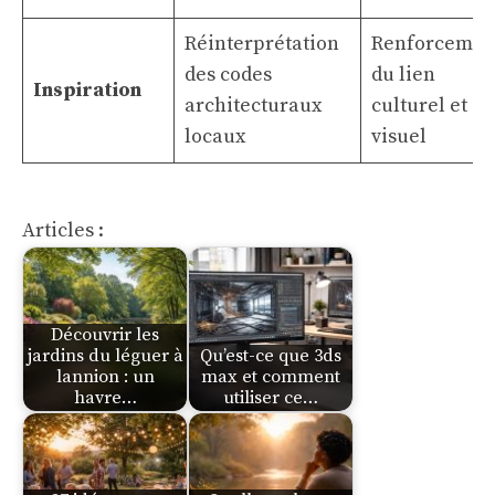
Réinterprétation
Renforcemen
des codes
du lien
Inspiration
architecturaux
culturel et
locaux
visuel
Articles :
Découvrir les
jardins du léguer à
Qu’est-ce que 3ds
lannion : un
max et comment
havre…
utiliser ce…