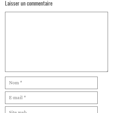
Laisser un commentaire
Commentaire
Nom
E-
mail
Site