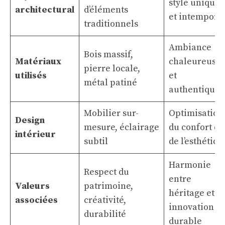
style unique
architectural
d’éléments
et intempore
traditionnels
Ambiance
Bois massif,
Matériaux
chaleureuse
pierre locale,
utilisés
et
métal patiné
authentique
Mobilier sur-
Optimisation
Design
mesure, éclairage
du confort et
intérieur
subtil
de l’esthétiqu
Harmonie
Respect du
entre
Valeurs
patrimoine,
héritage et
associées
créativité,
innovation
durabilité
durable