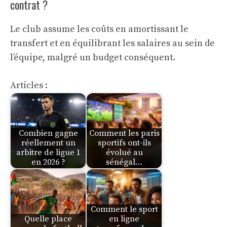
contrat ?
Le club assume les coûts en amortissant le
transfert et en équilibrant les salaires au sein de
l’équipe, malgré un budget conséquent.
Articles :
Combien gagne
Comment les paris
réellement un
sportifs ont-ils
arbitre de ligue 1
évolué au
en 2026 ?
sénégal…
Comment le sport
Quelle place
en ligne