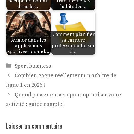
occupe le football
transforme les
dans les…
habitudes…
Comment planifier
Aviator dans les
sa carrière
applications
professionnelle sur
sportives : quand…
5…
Catégories
Sport business
Combien gagne réellement un arbitre de
ligue 1 en 2026 ?
Quand passer en sasu pour optimiser votre
activité : guide complet
Laisser un commentaire