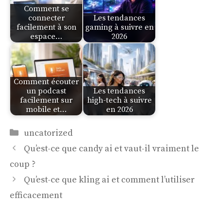
Comment se
connecter
Les tendances
facilement à son
gaming à suivre en
espace…
2026
Comment écouter
un podcast
Les tendances
facilement sur
high-tech à suivre
mobile et…
en 2026
Catégories
uncatorized
Qu’est-ce que candy ai et vaut-il vraiment le
coup ?
Qu’est-ce que kling ai et comment l’utiliser
efficacement