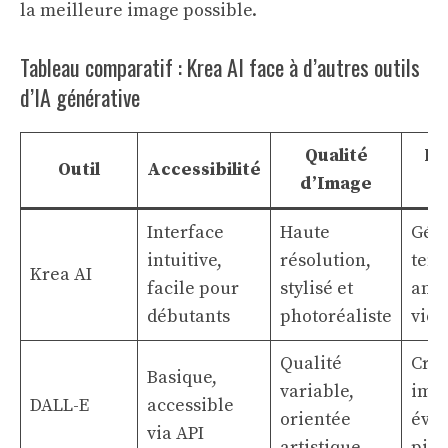
la meilleure image possible.
Tableau comparatif : Krea AI face à d’autres outils
d’IA générative
Qualité
Fo
Outil
Accessibilité
d’Image
Interface
Haute
Gén
intuitive,
résolution,
temp
Krea AI
facile pour
stylisé et
amél
débutants
photoréaliste
vidé
Qualité
Créa
Basique,
variable,
ima
DALL-E
accessible
orientée
évol
via API
artistique
pipe