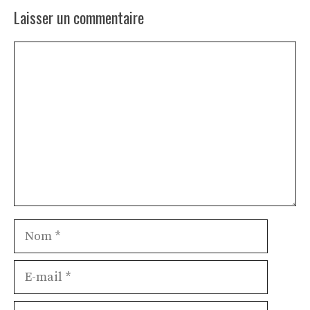
Laisser un commentaire
Commentaire
Nom
E-
mail
Site