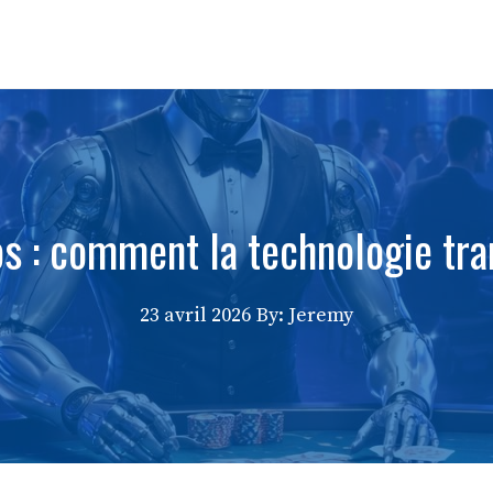
nos : comment la technologie tra
23 avril 2026
By: Jeremy