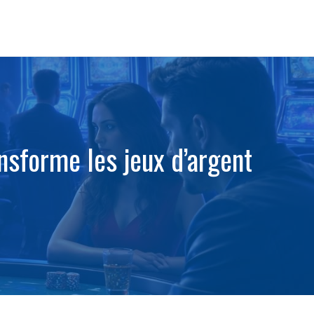
nsforme les jeux d’argent