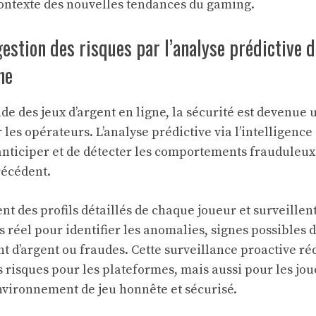
ontexte des nouvelles tendances du gaming.
 gestion des risques par l’analyse prédictive 
ne
de des jeux d’argent en ligne, la sécurité est devenue 
 les opérateurs. L’analyse prédictive via l’intelligence
’anticiper et de détecter les comportements frauduleux
récédent.
nt des profils détaillés de chaque joueur et surveillent
 réel pour identifier les anomalies, signes possibles 
t d’argent ou fraudes. Cette surveillance proactive ré
 risques pour les plateformes, mais aussi pour les jou
nvironnement de jeu honnête et sécurisé.