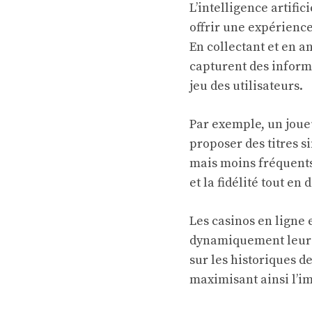
L’intelligence artifi
offrir une expérience
En collectant et en 
capturent des informa
jeu des utilisateurs.
Par exemple, un joueu
proposer des titres 
mais moins fréquents
et la fidélité tout en
Les casinos en ligne e
dynamiquement leurs 
sur les historiques d
maximisant ainsi l’