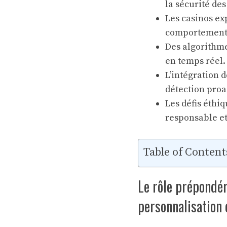
la sécurité de
Les casinos ex
comportements 
Des algorithmes
en temps réel.
L’intégration 
détection proa
Les défis éthi
responsable et
Table of Content
Le rôle prépondéra
personnalisation 