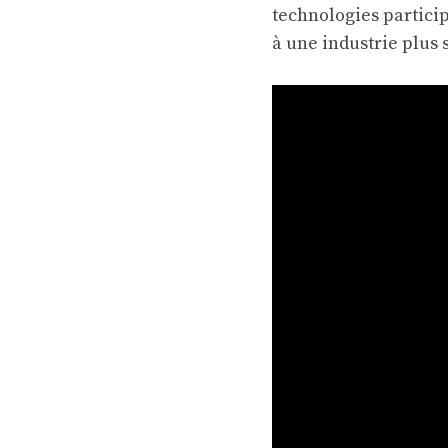
technologies partici
à une industrie plus 