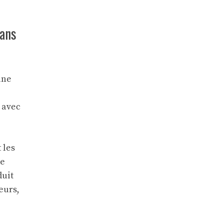
dans
une
 avec
 les
de
duit
eurs,