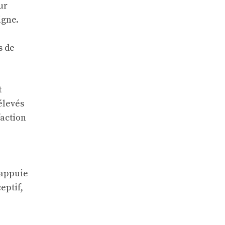
ur
igne.
s de
t
élevés
faction
’appuie
eptif,