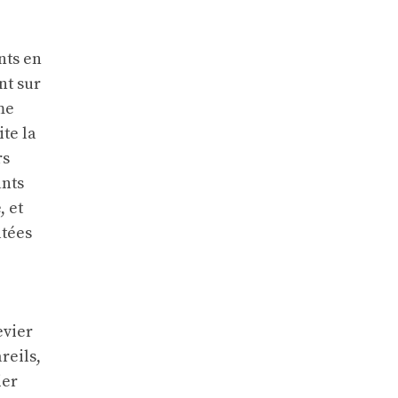
nts en
nt sur
me
ite la
rs
ants
, et
ltées
evier
reils,
ier