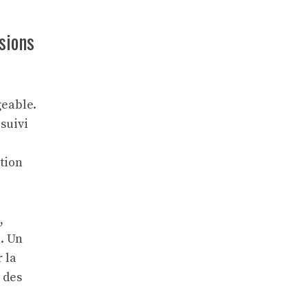
ssions
geable.
suivi
ction
,
. Un
 la
 des