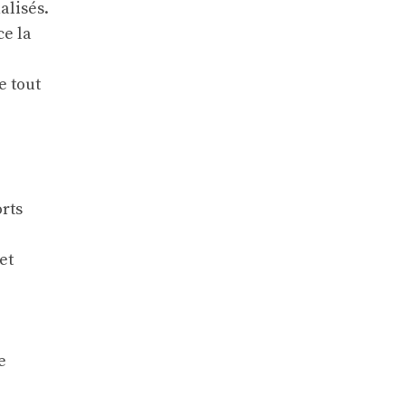
alisés.
ce la
e tout
rts
et
e