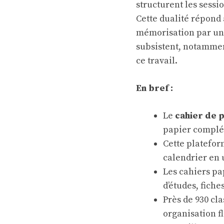
structurent les sessio
Cette dualité répond 
mémorisation par une
subsistent, notamment
ce travail.
En bref :
Le
cahier de 
papier complé
Cette platefo
calendrier en 
Les cahiers pa
d’études, fiche
Près de 930 cl
organisation fl