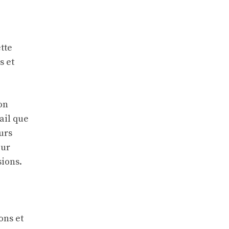
tte
s et
on
ail que
urs
eur
sions.
ons et