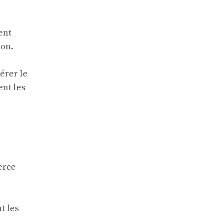
ent
ion.
érer le
ent les
erce
t les