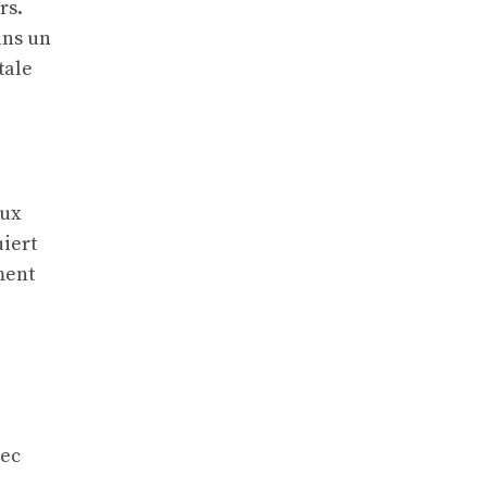
rs.
ans un
tale
eux
uiert
ment
vec