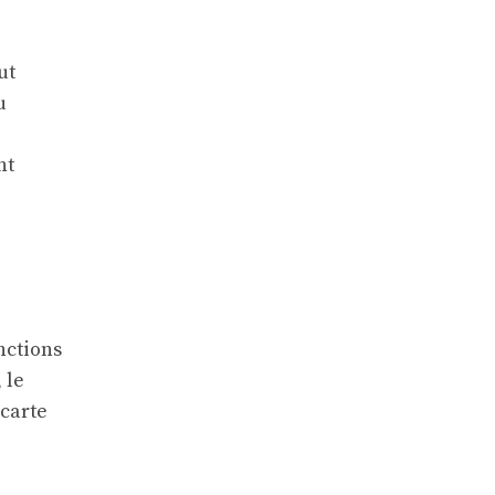
ut
u
nt
nctions
 le
 carte