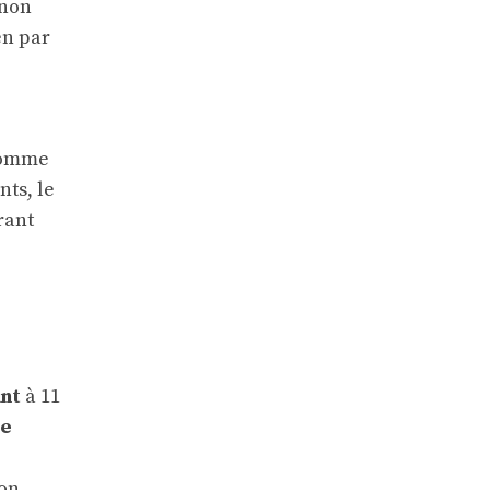
 non
en par
 comme
nts, le
rant
ant
à 11
te
son