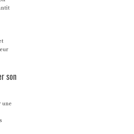
ntit
et
ueur
er son
r une
s