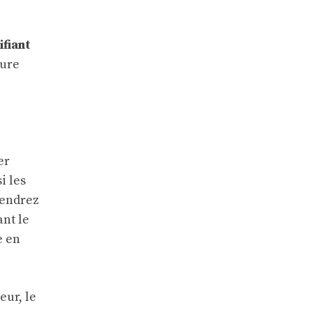
fiant
ture
er
i les
rendrez
nt le
e en
eur, le