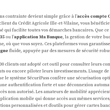
ns contrainte devient simple grâce à l’
accès compte 
client du Crédit Agricole Ille-et-Vilaine, vous bénéficie
sé qui facilite toutes vos démarches bancaires. Que ce 
A35
ou l’
application Ma Banque
, la gestion de votre bu
me, où que vous soyez. Ces plateformes vous garantiss
igne
fluide, appuyée par des mesures de sécurité robu
000 clients ont adopté cet outil pour consulter leurs co
ts ou encore piloter leurs investissements. L’usage de
que le système SécuriPass confère une sécurisation op
 une authentification forte et une déconnexion automa
ccès non autorisé. Les amateurs de mobilité apprécien
pplication mobile qui donne accès aux mêmes services
tions personnalisées et d’outils pour gérer cartes ban