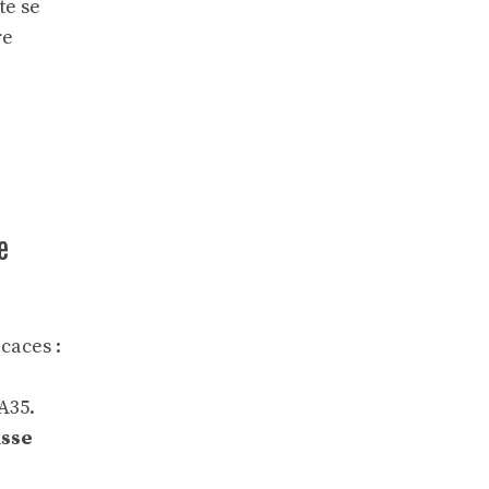
te se
re
e
caces :
A35.
asse