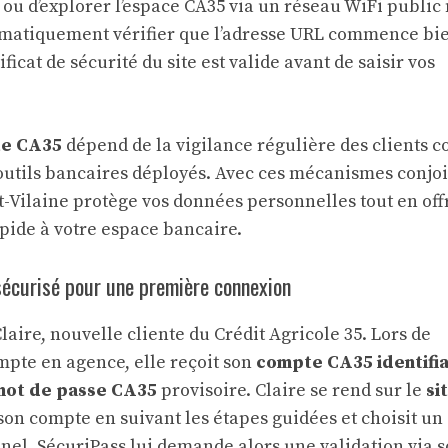
ou d’explorer l’espace CA35 via un réseau WiFi public
stématiquement vérifier que l’adresse URL commence bi
ificat de sécurité du site est valide avant de saisir vos
e CA35
dépend de la vigilance régulière des clients
outils bancaires déployés. Avec ces mécanismes conjoi
et-Vilaine protège vos données personnelles tout en off
pide à votre espace bancaire.
écurisé pour une première connexion
laire, nouvelle cliente du Crédit Agricole 35. Lors de
mpte en agence, elle reçoit son
compte CA35 identifi
mot de passe CA35
provisoire. Claire se rend sur le
si
 son compte en suivant les étapes guidées et choisit un
el. SécuriPass lui demande alors une validation via 