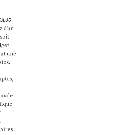
CA35
z d’un
soit
dget
ent une
stes.
mptes,
timale
tique
t
,
caires