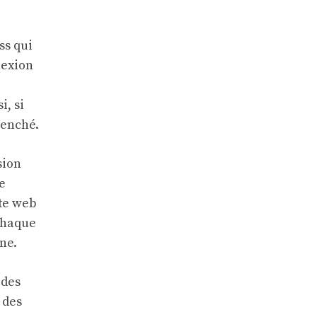
ss qui
nexion
i, si
lenché.
sion
ne
ite web
 chaque
ne.
 des
 des